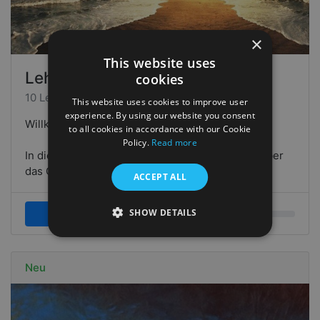
×
This website uses
Lehre uns beten
cookies
10 Lektionen • 114 Studenten
This website uses cookies to improve user
experience. By using our website you consent
Willkommen beim Kurs LEHRE UNS BETEN!
to all cookies in accordance with our Cookie
Policy.
Read more
In diesem kurzen Kurs (kostenlos) werden wir über
das Gebet nachdenken, was es is…
ACCEPT ALL
SHOW DETAILS
Weiterlesen
Neu